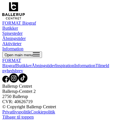
FORMAT Biograf
Butikker
Spisesteder
Åbningstider
Aktiviteter
Information
Open main menu
FORMAT
Biograf
Butikker
Åbningstider
Inspiration
Information
Tilmeld
nyhedsbrev
Ballerup Centret
Ballerup-Centret 2
2750 Ballerup
CVR: 40626719
© Copyright Ballerup Centret
Privatlivspolitik
Cookiepolitik
Tilbage til toppen