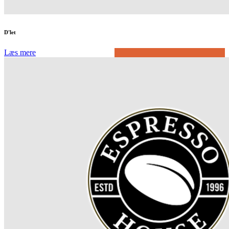
D'let
Læs mere