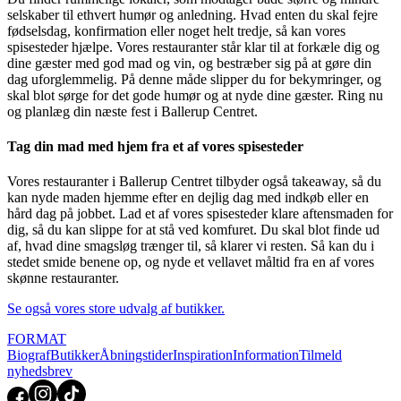
selskaber til ethvert humør og anledning. Hvad enten du skal fejre
fødselsdag, konfirmation eller noget helt tredje, så kan vores
spisesteder hjælpe. Vores restauranter står klar til at forkæle dig og
dine gæster med god mad og vin, og bestræber sig på at gøre din
dag uforglemmelig. På denne måde slipper du for bekymringer, og
skal blot sørge for det gode humør og at nyde dine gæster. Ring nu
og planlæg din næste fest i Ballerup Centret.
Tag din mad med hjem fra et af vores spisesteder
Vores restauranter i Ballerup Centret tilbyder også takeaway, så du
kan nyde maden hjemme efter en dejlig dag med indkøb eller en
hård dag på jobbet. Lad et af vores spisesteder klare aftensmaden for
dig, så du kan slippe for at stå ved komfuret. Du skal blot finde ud
af, hvad dine smagsløg trænger til, så klarer vi resten. Så kan du i
stedet smide benene op, og nyde et vellavet måltid fra en af vores
skønne restauranter.
Se også vores store udvalg af butikker.
FORMAT
Biograf
Butikker
Åbningstider
Inspiration
Information
Tilmeld
nyhedsbrev