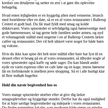
kredser om detaljerne og sætter en ære i at gøre din oplevelse
behagelig.
Hvad enten lejligheden er en hyggelig aften med vennerne, brunch
med forældrene eller en date, så er en af vores restauranter i Ballerup
Centret et godt bud. Du får mad fyldt med smag og kolde
drikkevarer. Vores spisesteder er selvfølgelig også børnevenlige med
gode børnemenuer, så tag gerne hele familien under armen, og nyd
et velsmagende måltid med ungerne i en af Ballerup Centrets lækre
caféer og restauranter. Der vil helt sikkert være noget for både børn
og voksne.
Hvis du ikke kan spise det helt store måltid eller bare har lyst til en
dessert efter et besøg på en af vores restauranter, så tilbyder nogle af
vores spisesteder også kaffe og søde sager. Du kan blandt andet
nyde en varm espresso eller en cafe latte og en kage, imens børnene
får en forfriskende is imellem jeres shopping. Så er i alle hurtigt klar
til flere indkøb bagefter.
Hold din næste begivenhed hos os
Vores mange spisesteder stræber efter at give dig lækre
smagsoplevelser og hyggelige stunder. Derfor har du også mulighed
for at fejre særlige begivenheder og milepæle i vores restauranter.
Du finder rummelige lokaler, som modtager både større og mindre