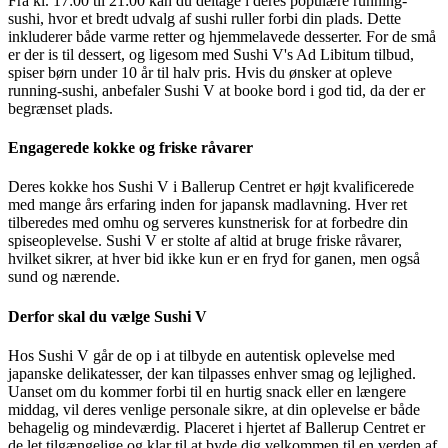
Fra kl. 17:00 til 21:00 kan du deltage i deres populære running-
sushi, hvor et bredt udvalg af sushi ruller forbi din plads. Dette
inkluderer både varme retter og hjemmelavede desserter. For de små
er der is til dessert, og ligesom med Sushi V's Ad Libitum tilbud,
spiser børn under 10 år til halv pris. Hvis du ønsker at opleve
running-sushi, anbefaler Sushi V at booke bord i god tid, da der er
begrænset plads.
Engagerede kokke og friske råvarer
Deres kokke hos Sushi V i Ballerup Centret er højt kvalificerede
med mange års erfaring inden for japansk madlavning. Hver ret
tilberedes med omhu og serveres kunstnerisk for at forbedre din
spiseoplevelse. Sushi V er stolte af altid at bruge friske råvarer,
hvilket sikrer, at hver bid ikke kun er en fryd for ganen, men også
sund og nærende.
Derfor skal du vælge Sushi V
Hos Sushi V går de op i at tilbyde en autentisk oplevelse med
japanske delikatesser, der kan tilpasses enhver smag og lejlighed.
Uanset om du kommer forbi til en hurtig snack eller en længere
middag, vil deres venlige personale sikre, at din oplevelse er både
behagelig og mindeværdig. Placeret i hjertet af Ballerup Centret er
de let tilgængelige og klar til at byde dig velkommen til en verden af