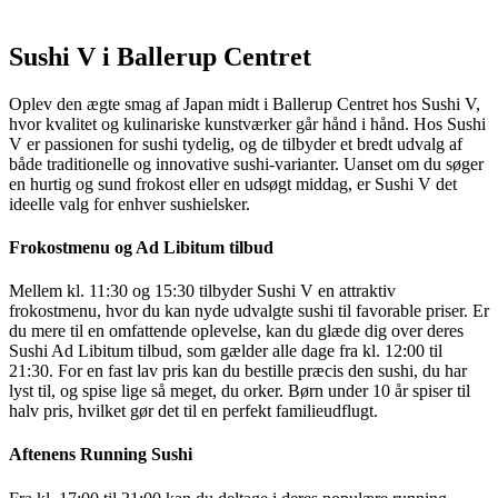
Sushi V i Ballerup Centret
Oplev den ægte smag af Japan midt i Ballerup Centret hos Sushi V,
hvor kvalitet og kulinariske kunstværker går hånd i hånd. Hos Sushi
V er passionen for sushi tydelig, og de tilbyder et bredt udvalg af
både traditionelle og innovative sushi-varianter. Uanset om du søger
en hurtig og sund frokost eller en udsøgt middag, er Sushi V det
ideelle valg for enhver sushielsker.
Frokostmenu og Ad Libitum tilbud
Mellem kl. 11:30 og 15:30 tilbyder Sushi V en attraktiv
frokostmenu, hvor du kan nyde udvalgte sushi til favorable priser. Er
du mere til en omfattende oplevelse, kan du glæde dig over deres
Sushi Ad Libitum tilbud, som gælder alle dage fra kl. 12:00 til
21:30. For en fast lav pris kan du bestille præcis den sushi, du har
lyst til, og spise lige så meget, du orker. Børn under 10 år spiser til
halv pris, hvilket gør det til en perfekt familieudflugt.
Aftenens Running Sushi