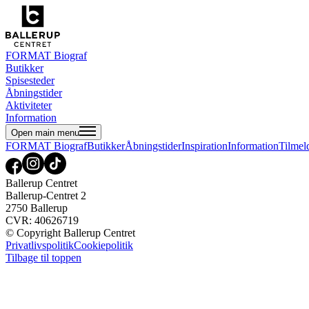
FORMAT Biograf
Butikker
Spisesteder
Åbningstider
Aktiviteter
Information
Open main menu
FORMAT Biograf
Butikker
Åbningstider
Inspiration
Information
Tilmel
Ballerup Centret
Ballerup-Centret 2
2750 Ballerup
CVR: 40626719
© Copyright Ballerup Centret
Privatlivspolitik
Cookiepolitik
Tilbage til toppen