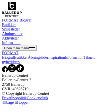
FORMAT Biograf
Butikker
Spisesteder
Åbningstider
Aktiviteter
Information
Open main menu
FORMAT
Biograf
Butikker
Åbningstider
Inspiration
Information
Tilmeld
nyhedsbrev
Ballerup Centret
Ballerup-Centret 2
2750 Ballerup
CVR: 40626719
© Copyright Ballerup Centret
Privatlivspolitik
Cookiepolitik
Tilbage til toppen