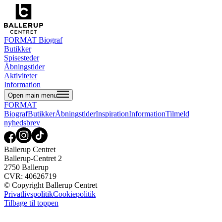
FORMAT Biograf
Butikker
Spisesteder
Åbningstider
Aktiviteter
Information
Open main menu
FORMAT
Biograf
Butikker
Åbningstider
Inspiration
Information
Tilmeld
nyhedsbrev
Ballerup Centret
Ballerup-Centret 2
2750 Ballerup
CVR: 40626719
© Copyright Ballerup Centret
Privatlivspolitik
Cookiepolitik
Tilbage til toppen