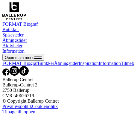
FORMAT Biograf
Butikker
Spisesteder
Åbningstider
Aktiviteter
Information
Open main menu
FORMAT Biograf
Butikker
Åbningstider
Inspiration
Information
Tilmel
Ballerup Centret
Ballerup-Centret 2
2750 Ballerup
CVR: 40626719
© Copyright Ballerup Centret
Privatlivspolitik
Cookiepolitik
Tilbage til toppen