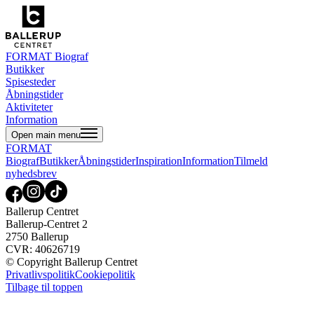
FORMAT Biograf
Butikker
Spisesteder
Åbningstider
Aktiviteter
Information
Open main menu
FORMAT
Biograf
Butikker
Åbningstider
Inspiration
Information
Tilmeld
nyhedsbrev
Ballerup Centret
Ballerup-Centret 2
2750 Ballerup
CVR: 40626719
© Copyright Ballerup Centret
Privatlivspolitik
Cookiepolitik
Tilbage til toppen