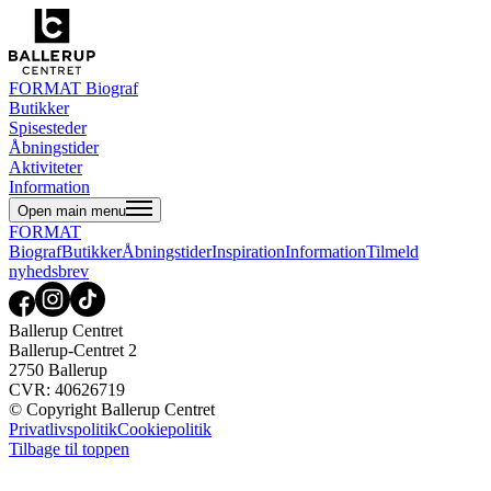
FORMAT Biograf
Butikker
Spisesteder
Åbningstider
Aktiviteter
Information
Open main menu
FORMAT
Biograf
Butikker
Åbningstider
Inspiration
Information
Tilmeld
nyhedsbrev
Ballerup Centret
Ballerup-Centret 2
2750 Ballerup
CVR: 40626719
© Copyright Ballerup Centret
Privatlivspolitik
Cookiepolitik
Tilbage til toppen