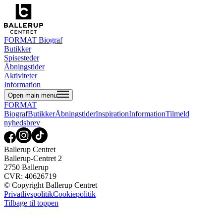
FORMAT Biograf
Butikker
Spisesteder
Åbningstider
Aktiviteter
Information
Open main menu
FORMAT
Biograf
Butikker
Åbningstider
Inspiration
Information
Tilmeld
nyhedsbrev
Ballerup Centret
Ballerup-Centret 2
2750 Ballerup
CVR: 40626719
© Copyright Ballerup Centret
Privatlivspolitik
Cookiepolitik
Tilbage til toppen