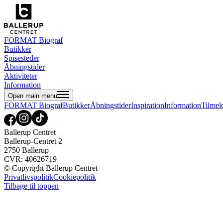
FORMAT Biograf
Butikker
Spisesteder
Åbningstider
Aktiviteter
Information
Open main menu
FORMAT Biograf
Butikker
Åbningstider
Inspiration
Information
Tilmel
Ballerup Centret
Ballerup-Centret 2
2750 Ballerup
CVR: 40626719
© Copyright Ballerup Centret
Privatlivspolitik
Cookiepolitik
Tilbage til toppen