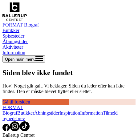
FORMAT Biograf
Butikker
Spisesteder
Åbningstider
Aktiviteter
Information
Open main menu
Siden blev ikke fundet
Hov! Noget gik galt. Vi beklager. Siden du leder efter kan ikke
findes. Den er måske blevet flyttet eller slettet.
Gå til forsiden
FORMAT
Biograf
Butikker
Åbningstider
Inspiration
Information
Tilmeld
nyhedsbrev
Ballerup Centret