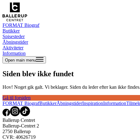
FORMAT Biograf
Butikker
Spisesteder
Åbningstider
Aktiviteter
Information
Open main menu
Siden blev ikke fundet
Hov! Noget gik galt. Vi beklager. Siden du leder efter kan ikke findes. 
Gå til forsiden
FORMAT Biograf
Butikker
Åbningstider
Inspiration
Information
Tilmel
Ballerup Centret
Ballerup-Centret 2
2750 Ballerup
CVR: 40626719