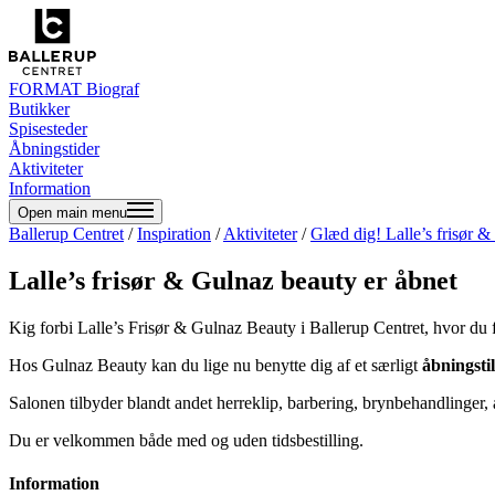
FORMAT Biograf
Butikker
Spisesteder
Åbningstider
Aktiviteter
Information
Open main menu
Ballerup Centret
/
Inspiration
/
Aktiviteter
/
Glæd dig! Lalle’s frisør 
Lalle’s frisør & Gulnaz beauty er åbnet
Kig forbi Lalle’s Frisør & Gulnaz Beauty i Ballerup Centret, hvor du f
Hos Gulnaz Beauty kan du lige nu benytte dig af et særligt
åbningsti
Salonen tilbyder blandt andet herreklip, barbering, brynbehandlinger,
Du er velkommen både med og uden tidsbestilling.
Information