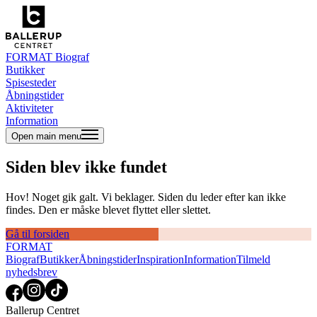
FORMAT Biograf
Butikker
Spisesteder
Åbningstider
Aktiviteter
Information
Open main menu
Siden blev ikke fundet
Hov! Noget gik galt. Vi beklager. Siden du leder efter kan ikke
findes. Den er måske blevet flyttet eller slettet.
Gå til forsiden
FORMAT
Biograf
Butikker
Åbningstider
Inspiration
Information
Tilmeld
nyhedsbrev
Ballerup Centret