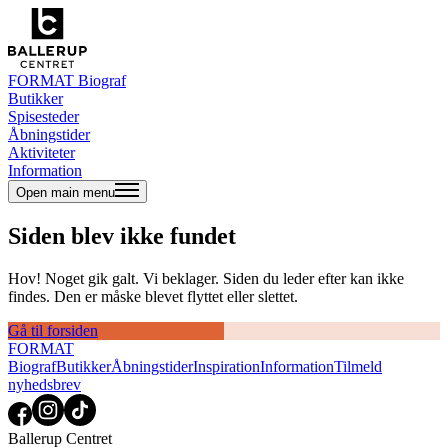
FORMAT Biograf
Butikker
Spisesteder
Åbningstider
Aktiviteter
Information
Open main menu
Siden blev ikke fundet
Hov! Noget gik galt. Vi beklager. Siden du leder efter kan ikke
findes. Den er måske blevet flyttet eller slettet.
Gå til forsiden
FORMAT
Biograf
Butikker
Åbningstider
Inspiration
Information
Tilmeld
nyhedsbrev
Ballerup Centret