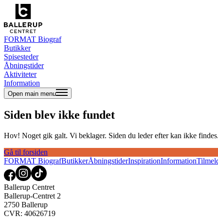
FORMAT Biograf
Butikker
Spisesteder
Åbningstider
Aktiviteter
Information
Open main menu
Siden blev ikke fundet
Hov! Noget gik galt. Vi beklager. Siden du leder efter kan ikke findes. 
Gå til forsiden
FORMAT Biograf
Butikker
Åbningstider
Inspiration
Information
Tilmel
Ballerup Centret
Ballerup-Centret 2
2750 Ballerup
CVR: 40626719