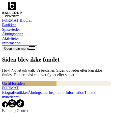
FORMAT Biograf
Butikker
Spisesteder
Åbningstider
Aktiviteter
Information
Open main menu
Siden blev ikke fundet
Hov! Noget gik galt. Vi beklager. Siden du leder efter kan ikke
findes. Den er måske blevet flyttet eller slettet.
Gå til forsiden
FORMAT
Biograf
Butikker
Åbningstider
Inspiration
Information
Tilmeld
nyhedsbrev
Ballerup Centret