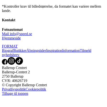
*Kontroller krav til billedstørrelse, da formatet kan variere mellem
lande.
Kontakt
Fotoautomat
Mail
info@speed.se
Hjemmeside
FORMAT
Biograf
Butikker
Åbningstider
Inspiration
Information
Tilmeld
nyhedsbrev
Ballerup Centret
Ballerup-Centret 2
2750 Ballerup
CVR: 40626719
© Copyright Ballerup Centret
Privatlivspolitik
Cookiepolitik
Tilbage til toppen