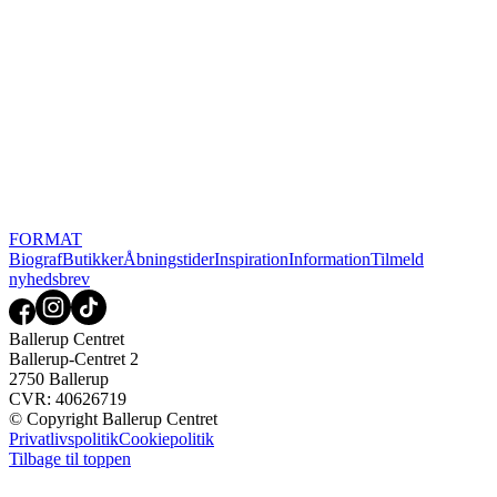
FORMAT
Biograf
Butikker
Åbningstider
Inspiration
Information
Tilmeld
nyhedsbrev
Ballerup Centret
Ballerup-Centret 2
2750 Ballerup
CVR: 40626719
© Copyright Ballerup Centret
Privatlivspolitik
Cookiepolitik
Tilbage til toppen