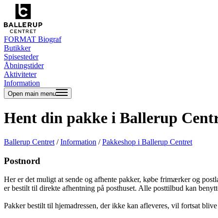
FORMAT Biograf
Butikker
Spisesteder
Åbningstider
Aktiviteter
Information
Open main menu
Hent din pakke i Ballerup Cent
Ballerup Centret
/
Information
/
Pakkeshop i Ballerup Centret
Postnord
Her er det muligt at sende og afhente pakker, købe frimærker og postla
er bestilt til direkte afhentning på posthuset. Alle posttilbud kan benyt
Pakker bestilt til hjemadressen, der ikke kan afleveres, vil fortsat blive