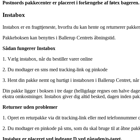
Postnords pakkecenter er placeret i forlængelse af føtex bageren.
Instabox
Instabox er en fragttjeneste, hvorfra du kan hente og returnerer pak
Pakkeboksen kan benyttes i Ballerup Centrets åbningstid.
Sådan fungerer Instabox
1. Vælg instabox, når du bestiller varer online
2. Du modtager en sms med tracking-link og pinkode
3. Hent din pakke nemt og hurtigt i instaboxen i Ballerup Centret, når 
Din pakke ligger i boksen i tre dage (helligdage regnes om halve dage)
ekstra omkostninger. Instabox giver dig altid besked, dagen inden pak
Returner uden problemer
1. Opret en returpakke via dit tracking-link eller med telefonnummer
2. Du modtager en pinkode på sms, som du skal bruge til at åbne pakk
Instabox er placeret ved indgang D ved gågaden/p-taget.