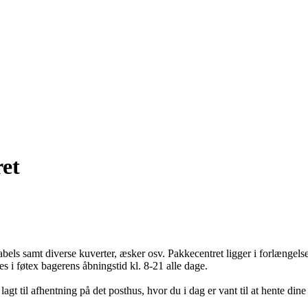
ret
bels samt diverse kuverter, æsker osv. Pakkecentret ligger i forlængels
tes i føtex bagerens åbningstid kl. 8-21 alle dage.
 lagt til afhentning på det posthus, hvor du i dag er vant til at hente dine