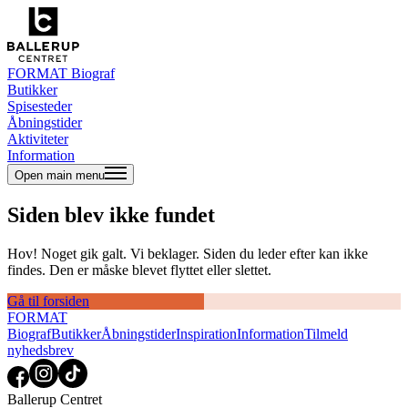
FORMAT Biograf
Butikker
Spisesteder
Åbningstider
Aktiviteter
Information
Open main menu
Siden blev ikke fundet
Hov! Noget gik galt. Vi beklager. Siden du leder efter kan ikke
findes. Den er måske blevet flyttet eller slettet.
Gå til forsiden
FORMAT
Biograf
Butikker
Åbningstider
Inspiration
Information
Tilmeld
nyhedsbrev
Ballerup Centret