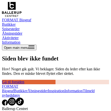
FORMAT Biograf
Butikker
Spisesteder
Åbningstider
Aktiviteter
Information
Open main menu
Siden blev ikke fundet
Hov! Noget gik galt. Vi beklager. Siden du leder efter kan ikke
findes. Den er måske blevet flyttet eller slettet.
Gå til forsiden
FORMAT
Biograf
Butikker
Åbningstider
Inspiration
Information
Tilmeld
nyhedsbrev
Ballerup Centret