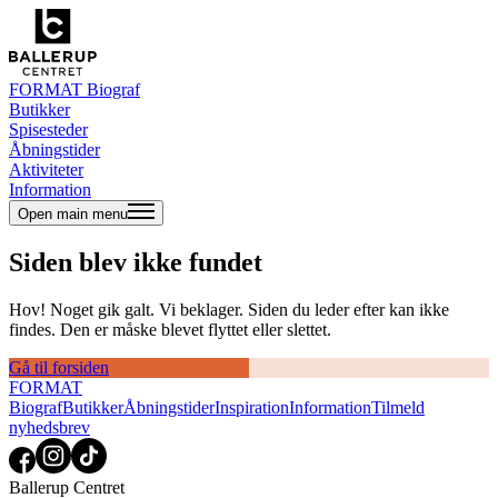
FORMAT Biograf
Butikker
Spisesteder
Åbningstider
Aktiviteter
Information
Open main menu
Siden blev ikke fundet
Hov! Noget gik galt. Vi beklager. Siden du leder efter kan ikke
findes. Den er måske blevet flyttet eller slettet.
Gå til forsiden
FORMAT
Biograf
Butikker
Åbningstider
Inspiration
Information
Tilmeld
nyhedsbrev
Ballerup Centret