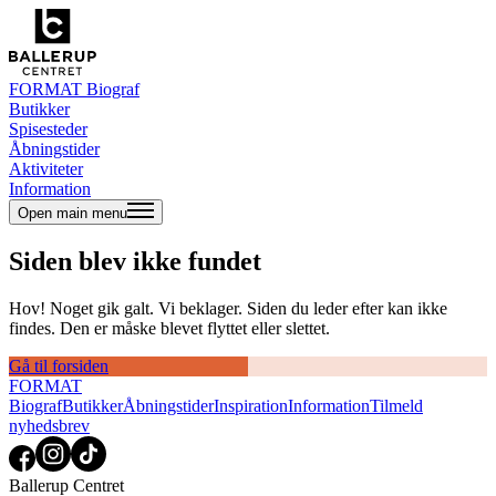
FORMAT Biograf
Butikker
Spisesteder
Åbningstider
Aktiviteter
Information
Open main menu
Siden blev ikke fundet
Hov! Noget gik galt. Vi beklager. Siden du leder efter kan ikke
findes. Den er måske blevet flyttet eller slettet.
Gå til forsiden
FORMAT
Biograf
Butikker
Åbningstider
Inspiration
Information
Tilmeld
nyhedsbrev
Ballerup Centret