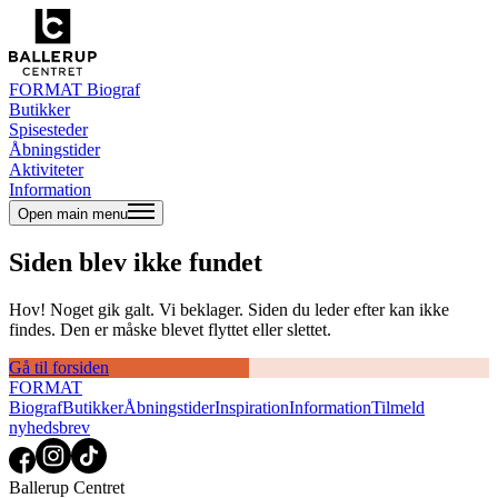
FORMAT Biograf
Butikker
Spisesteder
Åbningstider
Aktiviteter
Information
Open main menu
Siden blev ikke fundet
Hov! Noget gik galt. Vi beklager. Siden du leder efter kan ikke
findes. Den er måske blevet flyttet eller slettet.
Gå til forsiden
FORMAT
Biograf
Butikker
Åbningstider
Inspiration
Information
Tilmeld
nyhedsbrev
Ballerup Centret