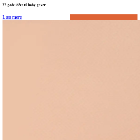
Få gode idéer til baby-gaver
Læs mere