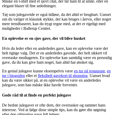
Måske en t-shirt med et sjovt citat, der får ham til at smile, eller en
elegant blazer til fine anledninger.
Tøj som julegaveide er også tidløse, da det altid er brugbart. Uanset
om du vælger et klassisk stykke, der kan bruges i årevis, eller noget
mere trendbaseret, kan du trygt regne med, at der er rigeligt med
muligheder i Ballerup Centret.
En oplevelse er en sjov gave, der vil blive husket
Hvis du leder efter en anderledes gave, kan en oplevelse være det
helt rigtige valg. Det er en anderledes gaveide, der helt sikkert vil
overraske modtageren. En oplevelse kan samtidig være en personlig
gave, da du kan give ham noget, han altid har ønsket sig.
En genial julegave kunne eksempelvis være
en tur på restaurant
,
en
tur i biografen
eller et
fleksibelt gavekort til shopping
. Uanset hvad
kan du være sikker på, at en oplevelse vil være en anderledes
julegave, som han måske ikke havde forventet.
Gode råd til at finde en perfekt julegave
De bedste julegaver er ofte dem, der overrasker og rammer hans
interesse. Ved at følge disse simple tips, kan du gøre din søgning
efter den ultimative gave lidt lettere: