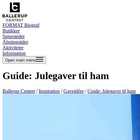
FORMAT Biograf
Butikker
Spisesteder
Åbningstider
Aktiviteter
Information
Open main menu
Guide: Julegaver til ham
Ballerup Centret
/
Inspiration
/
Gaveidéer
/
Guide: Julegaver til ham