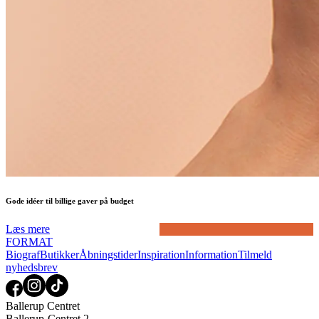
Gode idéer til billige gaver på budget
Læs mere
FORMAT
Biograf
Butikker
Åbningstider
Inspiration
Information
Tilmeld
nyhedsbrev
Ballerup Centret
Ballerup-Centret 2