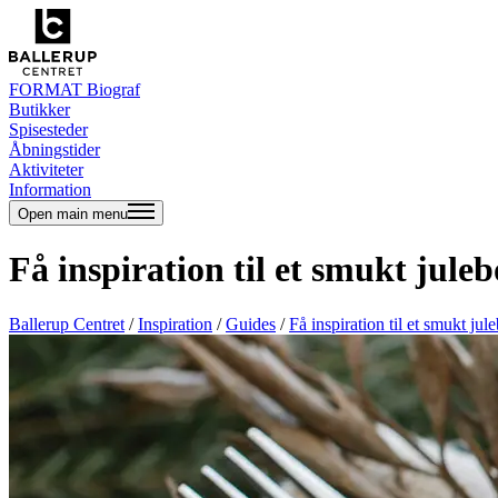
FORMAT Biograf
Butikker
Spisesteder
Åbningstider
Aktiviteter
Information
Open main menu
Få inspiration til et smukt jule
Ballerup Centret
/
Inspiration
/
Guides
/
Få inspiration til et smukt jul