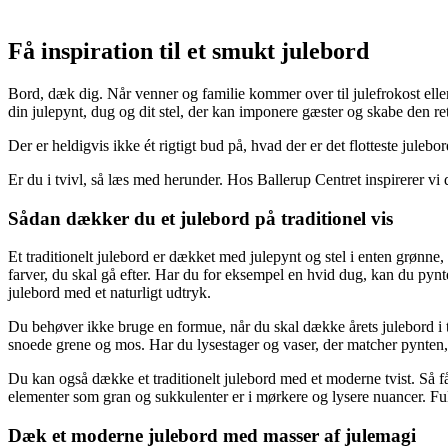
Få inspiration til et smukt julebord
Bord, dæk dig. Når venner og familie kommer over til julefrokost eller
din julepynt, dug og dit stel, der kan imponere gæster og skabe den re
Der er heldigvis ikke ét rigtigt bud på, hvad der er det flotteste julebo
Er du i tvivl, så læs med herunder. Hos Ballerup Centret inspirerer v
Sådan dækker du et julebord på traditionel vis
Et traditionelt julebord er dækket med julepynt og stel i enten grønne, r
farver, du skal gå efter. Har du for eksempel en hvid dug, kan du pynt
julebord med et naturligt udtryk.
Du behøver ikke bruge en formue, når du skal dække årets julebord i tra
snoede grene og mos. Har du lysestager og vaser, der matcher pynten, 
Du kan også dække et traditionelt julebord med et moderne tvist. Så f
elementer som gran og sukkulenter er i mørkere og lysere nuancer. Ful
Dæk et moderne julebord med masser af julemagi