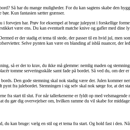
lebord? Så har du mange muligheder. For du kan sagtens skabe den hygg
e bør. Kun fantasien sætter grænser.
 forvejen har. Prøv for eksempel at bruge julepynt i forskellige former
bestikket være ens. Du kan eventuelt matche knive og gafler med dine ly
 Dermed er der stadig et tema til stede, der passer til en hvid jul, men 
ervietter. Selve pynten kan være en blanding af isblå nuancer, der lede
ning, så er der to krav, du ikke må glemme: nemlig maden og stemninge
placér tomme serveringsskåle samt fade på bordet. Så ved du, om der er p
til bords. Den gode stemning skal nok stadig være der. Julen kommer nem
 pynt fra julebordet. Stemningen i sig selv skal nok sørge for, at det sta
 fra start til slut. For når tallerkenerne er fyldt op med velsmagende 
er, at du gør dig overvejelser om, hvilken ramme du vil skabe for middage
åd, du kan bruge: vælg en stil og et tema fra start. Og hold fast i den. N