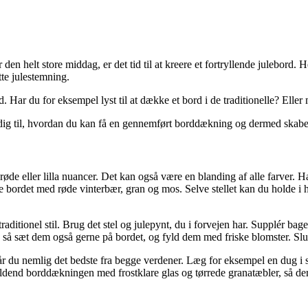
 den helt store middag, er det tid til at kreere et fortryllende julebor
tte julestemning.
rd. Har du for eksempel lyst til at dække et bord i de traditionelle? Eller
i dig til, hvordan du kan få en gennemført borddækning og dermed skabe 
øde eller lilla nuancer. Det kan også være en blanding af alle farver. Har 
e bordet med røde vinterbær, gran og mos. Selve stellet kan du holde i h
ditionel stil. Brug det stel og julepynt, du i forvejen har. Supplér bag
så sæt dem også gerne på bordet, og fyld dem med friske blomster. Slut 
år du nemlig det bedste fra begge verdener. Læg for eksempel en dug i s
dend borddækningen med frostklare glas og tørrede granatæbler, så der g