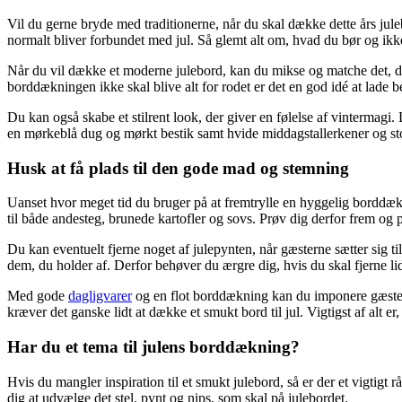
Vil du gerne bryde med traditionerne, når du skal dække dette års ju
normalt bliver forbundet med jul. Så glemt alt om, hvad du bør og ikk
Når du vil dække et moderne julebord, kan du mikse og matche det, du i
borddækningen ikke skal blive alt for rodet er det en god idé at lade 
Du kan også skabe et stilrent look, der giver en følelse af vintermagi.
en mørkeblå dug og mørkt bestik samt hvide middagstallerkener og stofs
Husk at få plads til den gode mad og stemning
Uanset hvor meget tid du bruger på at fremtrylle en hyggelig borddæk
til både andesteg, brunede kartofler og sovs. Prøv dig derfor frem og 
Du kan eventuelt fjerne noget af julepynten, når gæsterne sætter sig 
dem, du holder af. Derfor behøver du ærgre dig, hvis du skal fjerne lidt
Med gode
dagligvarer
og en flot borddækning kan du imponere gæsterne
kræver det ganske lidt at dække et smukt bord til jul. Vigtigst af alt 
Har du et tema til julens borddækning?
Hvis du mangler inspiration til et smukt julebord, så er der et vigtigt r
dig at udvælge det stel, pynt og nips, som skal på julebordet.