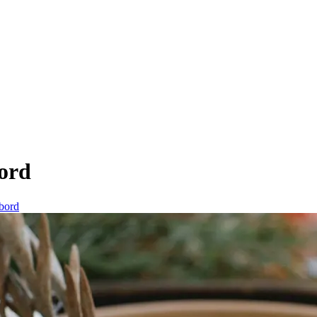
bord
ebord