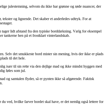
elige julestemning, selvom du ikke har grønne og røde nuancer, der
, tekster og lignende. Det skaber et anderledes udtryk. For at
sestager.
som tager lidt afstand fra den typiske borddækning. Vælg for eksempel
r tankerne hen på et frostklart vinterlandskab.
n. Selv det smukkeste bord mister sin mening, hvis der ikke er plads
lads til det hele.
lig især til sin rette via den dejlige mad og ikke mindst hyggen med
dig føles som jul.
mad og samtalen flyder, så er pynten ikke så afgørende. Faktisk
n.
år du ved, hvilke farver bordet skal have, er det nemlig også lettere for