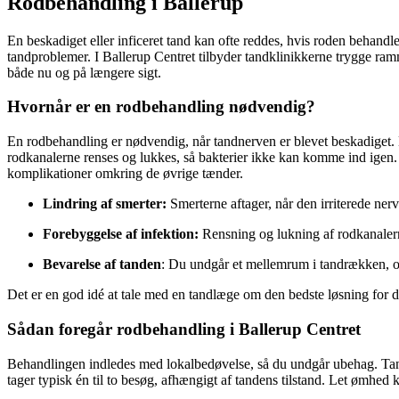
Rodbehandling i Ballerup
En beskadiget eller inficeret tand kan ofte reddes, hvis roden behand
tandproblemer. I Ballerup Centret tilbyder tandklinikkerne trygge ram
både nu og på længere sigt.
Hvornår er en rodbehandling nødvendig?
En rodbehandling er nødvendig, når tandnerven er blevet beskadiget. D
rodkanalerne renses og lukkes, så bakterier ikke kan komme ind igen. D
komplikationer omkring de øvrige tænder.
Lindring af smerter:
Smerterne aftager, når den irriterede nerv
Forebyggelse af infektion:
Rensning og lukning af rodkanalern
Bevarelse af tanden
: Du undgår et mellemrum i tandrækken, o
Det er en god idé at tale med en tandlæge om den bedste løsning for 
Sådan foregår rodbehandling i Ballerup Centret
Behandlingen indledes med lokalbedøvelse, så du undgår ubehag. Tandl
tager typisk én til to besøg, afhængigt af tandens tilstand. Let ømhe