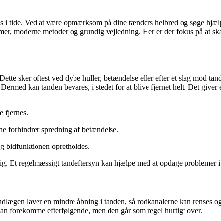
les i tide. Ved at være opmærksom på dine tænders helbred og søge hjælp,
mer, moderne metoder og grundig vejledning. Her er der fokus på at ska
ette sker oftest ved dybe huller, betændelse eller efter et slag mod ta
ermed kan tanden bevares, i stedet for at blive fjernet helt. Det giver 
e fjernes.
e forhindrer spredning af betændelse.
g bidfunktionen opretholdes.
dig. Et regelmæssigt tandeftersyn kan hjælpe med at opdage problemer i 
ægen laver en mindre åbning i tanden, så rodkanalerne kan renses og d
d kan forekomme efterfølgende, men den går som regel hurtigt over.