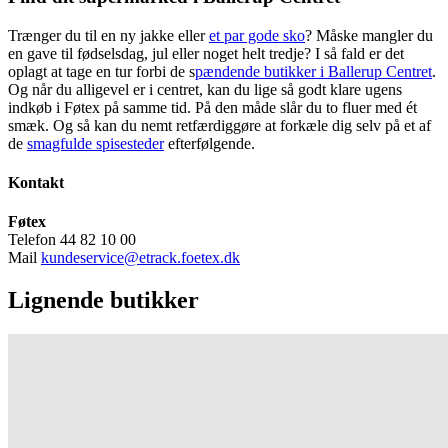
Trænger du til en ny jakke eller
et par gode sko
? Måske mangler du
en gave til fødselsdag, jul eller noget helt tredje? I så fald er det
oplagt at tage en tur forbi de s
pændende butikker i Ballerup Centret
.
Og når du alligevel er i centret, kan du lige så godt klare ugens
indkøb i Føtex på samme tid. På den måde slår du to fluer med ét
smæk. Og så kan du nemt retfærdiggøre at forkæle dig selv på et af
de
smagfulde spisesteder
efterfølgende.
Kontakt
Føtex
Telefon 44 82 10 00
Mail
kundeservice@etrack.foetex.dk
Lignende butikker