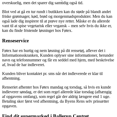
overskuelig, men det sparer dig samtidig også tid.
Blot ved at gå en tur rundt i butikken kan du støde på blandt andet
friske grøntsager, kød, brød og morgenmadsprodukter. Men du kan
også lade dig inspirere til at prøve nye retter. Måske er du allerede
vant til at spise vegetarisk eller vegansk – men selv hvis du ikke er,
kan du finde fristende løsninger hos Føtex.
Renseservice
Føtex har en hurtig og nem løsning på dit rensetøj, aflever det i
Informationsskranken, Kunden oplyser sine informationer, herunder
navn og telefonnummer og får en seddel med hjem, med beskrivelse
af, hvad de har indleveret.
Kunden bliver kontaktet pr. sms når det indleverede er klar til
afhentning.
Renseriet afhenter hos Føtex mandag og torsdag, så hvis en kunde
indleverer søndag, er det som regel allerede klar torsdag (afhængig
af opgavens omfang), som regel går der aldrig længere end 1 uge.
Betaling sker først ved afhentning, da Byens Rens selv prissætter
opgaven.
Find dit supermarked i Ballerup Centret