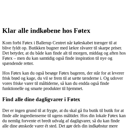
Klar alle indkøbene hos Føtex
Kom forbi Føtex i Ballerup Centret når køleskabet trænger til at
blive fyldt op. Butikken bugner med lækre råvarer til skarpe priser.
Det betyder, at du både kan finde alt til morgen, middag og aften hos
Føtex – men du kan samtidig også finde inspiration til nye og
spændende retter.
Hos Føtex kan du også besøge Føtex bageren, der står for at leverer
frisk brød og kage, du vil se frem til at sætte tænderne i. Og udover
vores friske varer til måltiderne, så kan du endda også finde
funktionelle og smarte produkter til hjemmet.
Find alle dine dagligvarer i Føtex
Der er ingen grund til at frygte, at du skal gå fra butik til butik for at
finde alle ingredienserne til ugens måltider. Hos din lokale Føtex kan
du nemlig forvente et bredt udvalg af dagligvarer, så du kan finde
alle dine ønskede varer ét sted. Det gør dels din indkøbstur mere