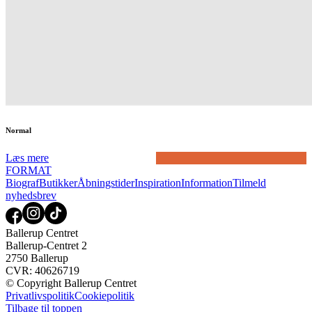
Normal
Læs mere
FORMAT
Biograf
Butikker
Åbningstider
Inspiration
Information
Tilmeld
nyhedsbrev
Ballerup Centret
Ballerup-Centret 2
2750 Ballerup
CVR: 40626719
© Copyright Ballerup Centret
Privatlivspolitik
Cookiepolitik
Tilbage til toppen