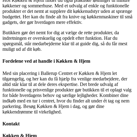
Hos Køkken & Hjem finder du også praktiske løsninger til mindre
køkkener og sommerhuse. Med et udvalg af enkle og funktionelle
produkter er det nemt at supplere dit køkkenudstyr uden at sprænge
budgettet. Her kan du finde alt fra knive og køkkenmaskiner til små
gadgets, der gør hverdagen mere effektiv.
Butikken gør det nemt for dig at vælge de rette produkter, da
indretningen er overskuelig og opdelt efter funktion. Har du
spørgsmål, står medarbejderne klar til at guide dig, så du får mest
muligt ud af dit køb.
Fordelene ved at handle i Køkken & Hjem
Med sin placering i Ballerup Centret er Køkken & Hjem let
tilgængelig, og her kan du få hjælp fra venlige medarbejdere, der
altid står klar til at dele deres ekspertise. Det brede udvalg af
funktionelle og prisvenlige produkter gør butikken til et oplagt valg
for både hverdagens behov og særlige lejligheder. Kombiner dine
indkøb med en tur i centret, hvor du finder alt under ét tag og nem
parkering. Besøg Køkken & Hjem i dag, og gør dine
køkkendrømme til virkelighed.
Kontakt
Køkken & Hjem