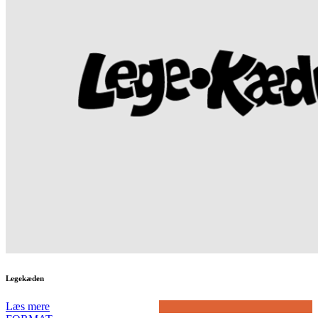
Legekæden
Læs mere