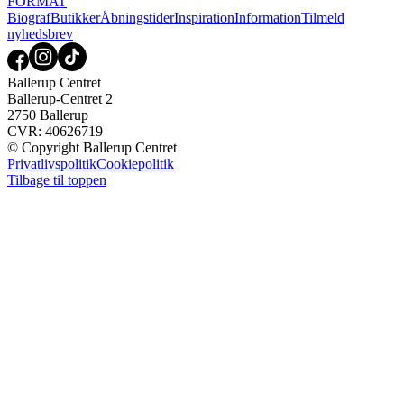
FORMAT
Biograf
Butikker
Åbningstider
Inspiration
Information
Tilmeld
nyhedsbrev
Ballerup Centret
Ballerup-Centret 2
2750 Ballerup
CVR: 40626719
© Copyright Ballerup Centret
Privatlivspolitik
Cookiepolitik
Tilbage til toppen