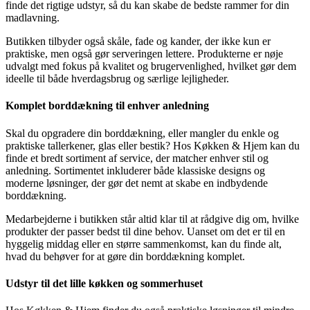
finde det rigtige udstyr, så du kan skabe de bedste rammer for din
madlavning.
Butikken tilbyder også skåle, fade og kander, der ikke kun er
praktiske, men også gør serveringen lettere. Produkterne er nøje
udvalgt med fokus på kvalitet og brugervenlighed, hvilket gør dem
ideelle til både hverdagsbrug og særlige lejligheder.
Komplet borddækning til enhver anledning
Skal du opgradere din borddækning, eller mangler du enkle og
praktiske tallerkener, glas eller bestik? Hos Køkken & Hjem kan du
finde et bredt sortiment af service, der matcher enhver stil og
anledning. Sortimentet inkluderer både klassiske designs og
moderne løsninger, der gør det nemt at skabe en indbydende
borddækning.
Medarbejderne i butikken står altid klar til at rådgive dig om, hvilke
produkter der passer bedst til dine behov. Uanset om det er til en
hyggelig middag eller en større sammenkomst, kan du finde alt,
hvad du behøver for at gøre din borddækning komplet.
Udstyr til det lille køkken og sommerhuset