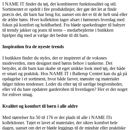
I NAME IT finder du tøj, der kombinerer funktionalitet og stil.
Sortimentet er opdelt i fire produktlinjer, der gør det let at finde
præcis det, dit barn har brug for, uanset om det er til de helt små eller
de ældre børn. Hver kollektion tager afsæt i børnenes hverdag med
fokus på komfort og holdbarhed. Fra bløde sparkedragter til babyer
til trendy jakker og jeans til teens – medarbejderne i butikken
hjælper dig med at vælge det bedste til dit barn.
Inspiration fra de nyeste trends
I butikken finder du styles, der er inspireret af de voksnes
modeverden, men designet med børns behov i tankerne. Det
betyder, at dit barn kan skabe sit eget unikke look med tøj, der både
er smart og praktisk. Hos NAME IT i Ballerup Centret kan du gå på
opdagelse i et sortiment, hvor både farver, mønstre og materialer
følger tidens tendenser. Leder du efter tøj til særlige begivenheder,
eller vil du bare opdatere garderoben til hverdagen? Her er der noget
for enhver smag.
Kvalitet og komfort til børn i alle aldre
Med størrelser fra 50 til 176 er der plads til alle i NAME ITs
kollektioner. Tøjet er lavet af materialer, der sikrer komfort hele
dagen, uanset om det er bløde leggings til de mindste eller praktiske