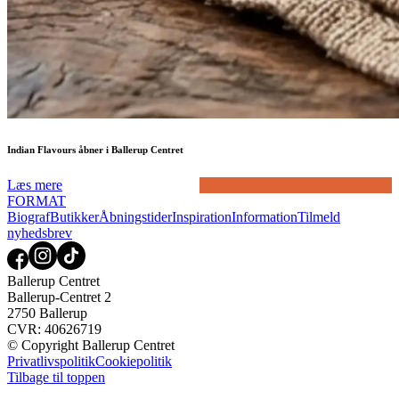
Indian Flavours åbner i Ballerup Centret
Læs mere
FORMAT
Biograf
Butikker
Åbningstider
Inspiration
Information
Tilmeld
nyhedsbrev
Ballerup Centret
Ballerup-Centret 2
2750 Ballerup
CVR: 40626719
© Copyright Ballerup Centret
Privatlivspolitik
Cookiepolitik
Tilbage til toppen