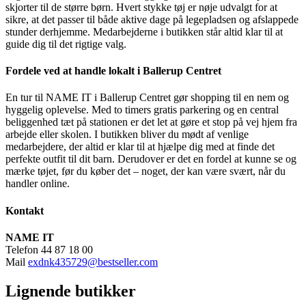
skjorter til de større børn. Hvert stykke tøj er nøje udvalgt for at
sikre, at det passer til både aktive dage på legepladsen og afslappede
stunder derhjemme. Medarbejderne i butikken står altid klar til at
guide dig til det rigtige valg.
Fordele ved at handle lokalt i Ballerup Centret
En tur til NAME IT i Ballerup Centret gør shopping til en nem og
hyggelig oplevelse. Med to timers gratis parkering og en central
beliggenhed tæt på stationen er det let at gøre et stop på vej hjem fra
arbejde eller skolen. I butikken bliver du mødt af venlige
medarbejdere, der altid er klar til at hjælpe dig med at finde det
perfekte outfit til dit barn. Derudover er det en fordel at kunne se og
mærke tøjet, før du køber det – noget, der kan være svært, når du
handler online.
Kontakt
NAME IT
Telefon 44 87 18 00
Mail
exdnk435729@bestseller.com
Lignende butikker