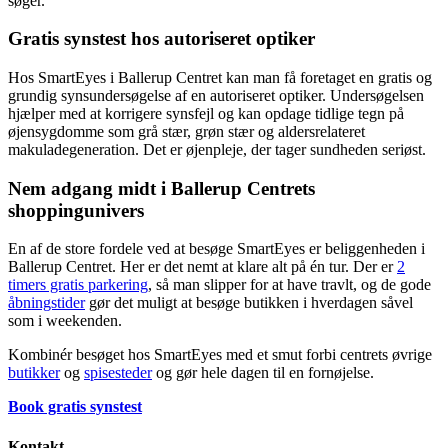
søger.
Gratis synstest hos autoriseret optiker
Hos SmartEyes i Ballerup Centret kan man få foretaget en gratis og
grundig synsundersøgelse af en autoriseret optiker. Undersøgelsen
hjælper med at korrigere synsfejl og kan opdage tidlige tegn på
øjensygdomme som grå stær, grøn stær og aldersrelateret
makuladegeneration. Det er øjenpleje, der tager sundheden seriøst.
Nem adgang midt i Ballerup Centrets
shoppingunivers
En af de store fordele ved at besøge SmartEyes er beliggenheden i
Ballerup Centret. Her er det nemt at klare alt på én tur. Der er
2
timers gratis parkering
, så man slipper for at have travlt, og de gode
åbningstider
gør det muligt at besøge butikken i hverdagen såvel
som i weekenden.
Kombinér besøget hos SmartEyes med et smut forbi centrets øvrige
butikker
og
spisesteder
og gør hele dagen til en fornøjelse.
Book gratis synstest
Kontakt