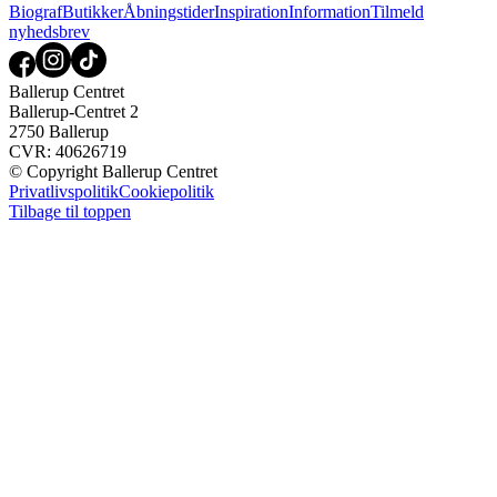
Biograf
Butikker
Åbningstider
Inspiration
Information
Tilmeld
nyhedsbrev
Ballerup Centret
Ballerup-Centret 2
2750 Ballerup
CVR: 40626719
© Copyright Ballerup Centret
Privatlivspolitik
Cookiepolitik
Tilbage til toppen