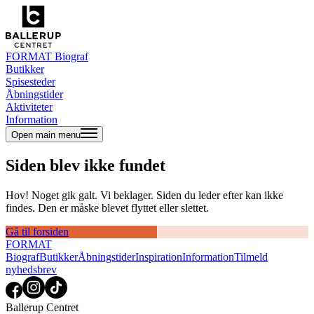
FORMAT Biograf
Butikker
Spisesteder
Åbningstider
Aktiviteter
Information
Open main menu
Siden blev ikke fundet
Hov! Noget gik galt. Vi beklager. Siden du leder efter kan ikke
findes. Den er måske blevet flyttet eller slettet.
Gå til forsiden
FORMAT
Biograf
Butikker
Åbningstider
Inspiration
Information
Tilmeld
nyhedsbrev
Ballerup Centret