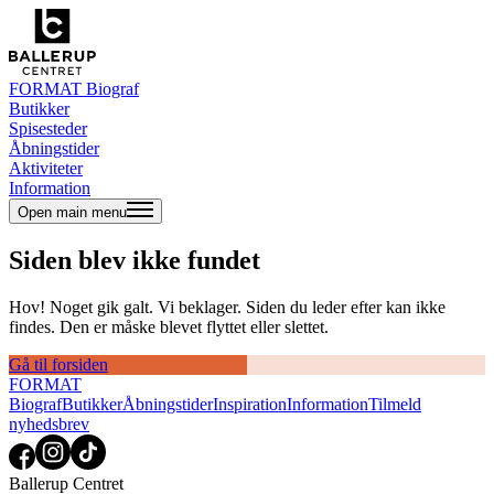
FORMAT Biograf
Butikker
Spisesteder
Åbningstider
Aktiviteter
Information
Open main menu
Siden blev ikke fundet
Hov! Noget gik galt. Vi beklager. Siden du leder efter kan ikke
findes. Den er måske blevet flyttet eller slettet.
Gå til forsiden
FORMAT
Biograf
Butikker
Åbningstider
Inspiration
Information
Tilmeld
nyhedsbrev
Ballerup Centret