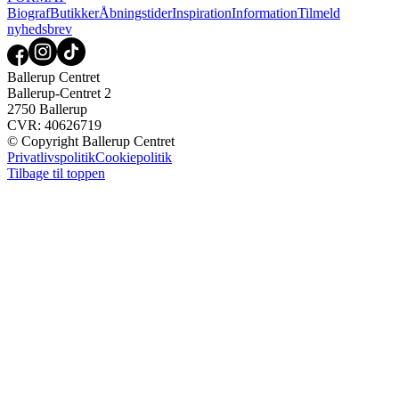
Biograf
Butikker
Åbningstider
Inspiration
Information
Tilmeld
nyhedsbrev
Ballerup Centret
Ballerup-Centret 2
2750 Ballerup
CVR: 40626719
© Copyright Ballerup Centret
Privatlivspolitik
Cookiepolitik
Tilbage til toppen