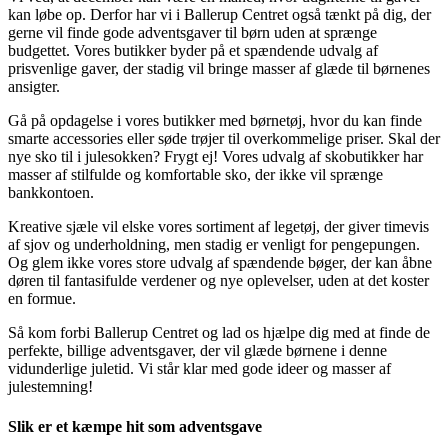
kan løbe op. Derfor har vi i Ballerup Centret også tænkt på dig, der
gerne vil finde gode adventsgaver til børn uden at sprænge
budgettet. Vores butikker byder på et spændende udvalg af
prisvenlige gaver, der stadig vil bringe masser af glæde til børnenes
ansigter.
Gå på opdagelse i vores butikker med børnetøj, hvor du kan finde
smarte accessories eller søde trøjer til overkommelige priser. Skal der
nye sko til i julesokken? Frygt ej! Vores udvalg af skobutikker har
masser af stilfulde og komfortable sko, der ikke vil sprænge
bankkontoen.
Kreative sjæle vil elske vores sortiment af legetøj, der giver timevis
af sjov og underholdning, men stadig er venligt for pengepungen.
Og glem ikke vores store udvalg af spændende bøger, der kan åbne
døren til fantasifulde verdener og nye oplevelser, uden at det koster
en formue.
Så kom forbi Ballerup Centret og lad os hjælpe dig med at finde de
perfekte, billige adventsgaver, der vil glæde børnene i denne
vidunderlige juletid. Vi står klar med gode ideer og masser af
julestemning!
Slik er et kæmpe hit som adventsgave