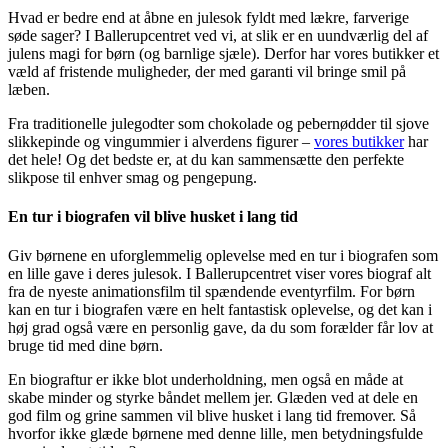
Hvad er bedre end at åbne en julesok fyldt med lækre, farverige
søde sager? I Ballerupcentret ved vi, at slik er en uundværlig del af
julens magi for børn (og barnlige sjæle). Derfor har vores butikker et
væld af fristende muligheder, der med garanti vil bringe smil på
læben.
Fra traditionelle julegodter som chokolade og pebernødder til sjove
slikkepinde og vingummier i alverdens figurer –
vores butikker
har
det hele! Og det bedste er, at du kan sammensætte den perfekte
slikpose til enhver smag og pengepung.
En tur i biografen vil blive husket i lang tid
Giv børnene en uforglemmelig oplevelse med en tur i biografen som
en lille gave i deres julesok. I Ballerupcentret viser vores biograf alt
fra de nyeste animationsfilm til spændende eventyrfilm. For børn
kan en tur i biografen være en helt fantastisk oplevelse, og det kan i
høj grad også være en personlig gave, da du som forælder får lov at
bruge tid med dine børn.
En biograftur er ikke blot underholdning, men også en måde at
skabe minder og styrke båndet mellem jer. Glæden ved at dele en
god film og grine sammen vil blive husket i lang tid fremover. Så
hvorfor ikke glæde børnene med denne lille, men betydningsfulde