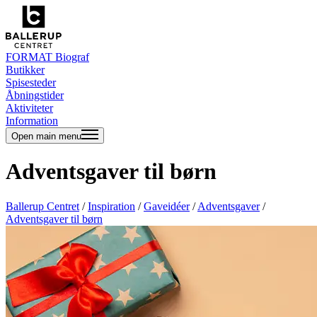
FORMAT Biograf
Butikker
Spisesteder
Åbningstider
Aktiviteter
Information
Open main menu
Adventsgaver til børn
Ballerup Centret
/
Inspiration
/
Gaveidéer
/
Adventsgaver
/
Adventsgaver til børn