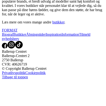
populære brands, et bredt udvalg af modeller samt høj komfort og
kvalitet. I vores butikker står personalet klar til at vejlede dig, så du
kan passe på dine børns fødder, og give dem den støtte, de har brug
for, når de leger og er aktive.
Læs mere om vores mange andre
butikker
.
FORMAT
Biograf
Butikker
Åbningstider
Inspiration
Information
Tilmeld
nyhedsbrev
Ballerup Centret
Ballerup-Centret 2
2750 Ballerup
CVR: 40626719
© Copyright Ballerup Centret
Privatlivspolitik
Cookiepolitik
Tilbage til toppen