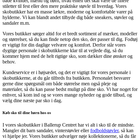
både kvinder, mænd og børn, hvad enten det skal være de finere
stiletter til fest eller den mere praktiske støvle til hverdag. Vores
skobutikker har en masse lækre, moderne og komfortable varer på
hylderne. Vi kan blandt andet tilbyde dig både sneakers, støvler og
sandaler m.m.
Vores butikker sørger altid for et bredt sortiment af mærker, modeller
og størrelser, så du kan finde netop den sko, der passer til dig. Fodtøj
er vigtigt for din daglige velvære og komfort. Derfor står vores
dygtige personale i skobutikkerne klar til at vejlede dig, så du
kommer hjem med de helt rigtige sko, som dækker dine ønsker og
behov.
Kundeservice er i højsædet, og det er vigtigt for vores personale i
skobutikkerne, at du går tilfreds fra butikken. Personalet besvarer
gerne dine spørgsmål om både størrelse men også pleje og
materialer, så du kan passe bedst muligt på dine sko. Vi har noget for
enhver, så kom ind og se vores mange nyheder og gode tilbud, og
vælg dine næste par sko i dag.
Køb sko til dine børn hos os
I vores skobutikker i Ballerup Centret har vi alt i sko til de mindste.
Mangler dit barn sandaler, vinterstøvler eller
fodboldstøvler
, så kan
vi hjælpe jer. Vores butikker udvælger nøje kollektionerne, så du får