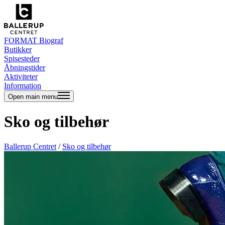
FORMAT Biograf
Butikker
Spisesteder
Åbningstider
Aktiviteter
Information
Open main menu
Sko og tilbehør
Ballerup Centret
/
Sko og tilbehør