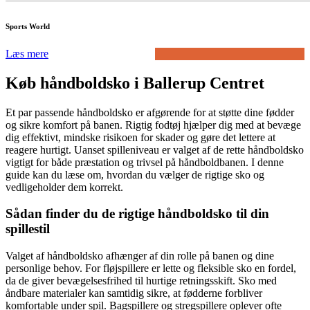
Sports World
Læs mere
Køb håndboldsko i Ballerup Centret
Et par passende håndboldsko er afgørende for at støtte dine fødder
og sikre komfort på banen. Rigtig fodtøj hjælper dig med at bevæge
dig effektivt, mindske risikoen for skader og gøre det lettere at
reagere hurtigt. Uanset spilleniveau er valget af de rette håndboldsko
vigtigt for både præstation og trivsel på håndboldbanen. I denne
guide kan du læse om, hvordan du vælger de rigtige sko og
vedligeholder dem korrekt.
Sådan finder du de rigtige håndboldsko til din
spillestil
Valget af håndboldsko afhænger af din rolle på banen og dine
personlige behov. For fløjspillere er lette og fleksible sko en fordel,
da de giver bevægelsesfrihed til hurtige retningsskift. Sko med
åndbare materialer kan samtidig sikre, at fødderne forbliver
komfortable under spil. Bagspillere og stregspillere oplever ofte