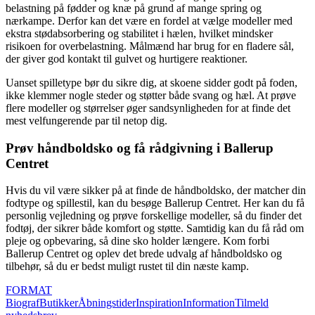
belastning på fødder og knæ på grund af mange spring og
nærkampe. Derfor kan det være en fordel at vælge modeller med
ekstra stødabsorbering og stabilitet i hælen, hvilket mindsker
risikoen for overbelastning. Målmænd har brug for en fladere sål,
der giver god kontakt til gulvet og hurtigere reaktioner.
Uanset spilletype bør du sikre dig, at skoene sidder godt på foden,
ikke klemmer nogle steder og støtter både svang og hæl. At prøve
flere modeller og størrelser øger sandsynligheden for at finde det
mest velfungerende par til netop dig.
Prøv håndboldsko og få rådgivning i Ballerup
Centret
Hvis du vil være sikker på at finde de håndboldsko, der matcher din
fodtype og spillestil, kan du besøge Ballerup Centret. Her kan du få
personlig vejledning og prøve forskellige modeller, så du finder det
fodtøj, der sikrer både komfort og støtte. Samtidig kan du få råd om
pleje og opbevaring, så dine sko holder længere. Kom forbi
Ballerup Centret og oplev det brede udvalg af håndboldsko og
tilbehør, så du er bedst muligt rustet til din næste kamp.
FORMAT
Biograf
Butikker
Åbningstider
Inspiration
Information
Tilmeld