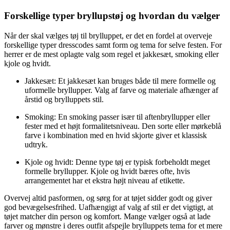
Forskellige typer bryllupstøj og hvordan du vælger
Når der skal vælges tøj til brylluppet, er det en fordel at overveje
forskellige typer dresscodes samt form og tema for selve festen. For
herrer er de mest oplagte valg som regel et jakkesæt, smoking eller
kjole og hvidt.
Jakkesæt: Et jakkesæt kan bruges både til mere formelle og
uformelle bryllupper. Valg af farve og materiale afhænger af
årstid og brylluppets stil.
Smoking: En smoking passer især til aftenbryllupper eller
fester med et højt formalitetsniveau. Den sorte eller mørkeblå
farve i kombination med en hvid skjorte giver et klassisk
udtryk.
Kjole og hvidt: Denne type tøj er typisk forbeholdt meget
formelle bryllupper. Kjole og hvidt bæres ofte, hvis
arrangementet har et ekstra højt niveau af etikette.
Overvej altid pasformen, og sørg for at tøjet sidder godt og giver
god bevægelsesfrihed. Uafhængigt af valg af stil er det vigtigt, at
tøjet matcher din person og komfort. Mange vælger også at lade
farver og mønstre i deres outfit afspejle brylluppets tema for et mere