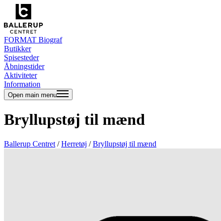
FORMAT Biograf
Butikker
Spisesteder
Åbningstider
Aktiviteter
Information
Open main menu
Bryllupstøj til mænd
Ballerup Centret
/
Herretøj
/
Bryllupstøj til mænd