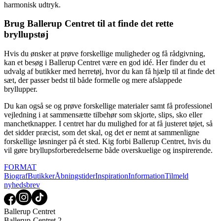
harmonisk udtryk.
Brug Ballerup Centret til at finde det rette
bryllupstøj
Hvis du ønsker at prøve forskellige muligheder og få rådgivning,
kan et besøg i Ballerup Centret være en god idé. Her finder du et
udvalg af butikker med herretøj, hvor du kan få hjælp til at finde det
sæt, der passer bedst til både formelle og mere afslappede
bryllupper.
Du kan også se og prøve forskellige materialer samt få professionel
vejledning i at sammensætte tilbehør som skjorte, slips, sko eller
manchetknapper. I centret har du mulighed for at få justeret tøjet, så
det sidder præcist, som det skal, og det er nemt at sammenligne
forskellige løsninger på ét sted. Kig forbi Ballerup Centret, hvis du
vil gøre bryllupsforberedelserne både overskuelige og inspirerende.
FORMAT
Biograf
Butikker
Åbningstider
Inspiration
Information
Tilmeld
nyhedsbrev
Ballerup Centret
Ballerup-Centret 2