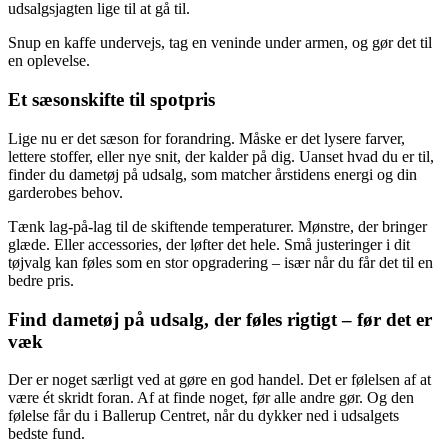
udsalgsjagten lige til at gå til.
Snup en kaffe undervejs, tag en veninde under armen, og gør det til
en oplevelse.
Et sæsonskifte til spotpris
Lige nu er det sæson for forandring. Måske er det lysere farver,
lettere stoffer, eller nye snit, der kalder på dig. Uanset hvad du er til,
finder du dametøj på udsalg, som matcher årstidens energi og din
garderobes behov.
Tænk lag-på-lag til de skiftende temperaturer. Mønstre, der bringer
glæde. Eller accessories, der løfter det hele. Små justeringer i dit
tøjvalg kan føles som en stor opgradering – især når du får det til en
bedre pris.
Find dametøj på udsalg, der føles rigtigt – før det er
væk
Der er noget særligt ved at gøre en god handel. Det er følelsen af at
være ét skridt foran. Af at finde noget, før alle andre gør. Og den
følelse får du i Ballerup Centret, når du dykker ned i udsalgets
bedste fund.