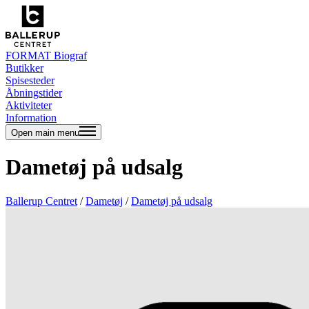
FORMAT Biograf
Butikker
Spisesteder
Åbningstider
Aktiviteter
Information
Open main menu
Dametøj på udsalg
Ballerup Centret
/
Dametøj
/
Dametøj på udsalg