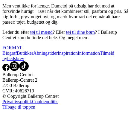
Men vent ikke for længe. Dametøj på udsalg har det med at
forsvinde hurtigt – især når det kombinerer stil, pasform og pris. Så
kig forbi, prøv noget nyt, og mærk hvor rart det er, når alt bare
passer: tøjet, budgettet og dig.
Leder du efter
tøj til mænd
? Eller
tøj til dine børn
? I Ballerup
Centret kan du finde det hele. Og meget mere.
FORMAT
Biograf
Butikker
Åbningstider
Inspiration
Information
Tilmeld
nyhedsbrev
Ballerup Centret
Ballerup-Centret 2
2750 Ballerup
CVR: 40626719
© Copyright Ballerup Centret
Privatlivspolitik
Cookiepolitik
Tilbage til toppen