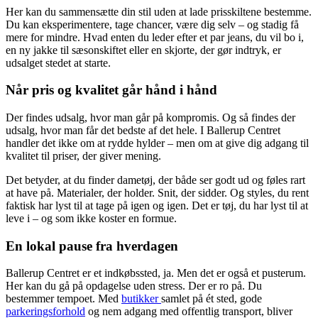
Her kan du sammensætte din stil uden at lade prisskiltene bestemme.
Du kan eksperimentere, tage chancer, være dig selv – og stadig få
mere for mindre. Hvad enten du leder efter et par jeans, du vil bo i,
en ny jakke til sæsonskiftet eller en skjorte, der gør indtryk, er
udsalget stedet at starte.
Når pris og kvalitet går hånd i hånd
Der findes udsalg, hvor man går på kompromis. Og så findes der
udsalg, hvor man får det bedste af det hele. I Ballerup Centret
handler det ikke om at rydde hylder – men om at give dig adgang til
kvalitet til priser, der giver mening.
Det betyder, at du finder dametøj, der både ser godt ud og føles rart
at have på. Materialer, der holder. Snit, der sidder. Og styles, du rent
faktisk har lyst til at tage på igen og igen. Det er tøj, du har lyst til at
leve i – og som ikke koster en formue.
En lokal pause fra hverdagen
Ballerup Centret er et indkøbssted, ja. Men det er også et pusterum.
Her kan du gå på opdagelse uden stress. Der er ro på. Du
bestemmer tempoet. Med
butikker
samlet på ét sted, gode
parkeringsforhold
og nem adgang med offentlig transport, bliver